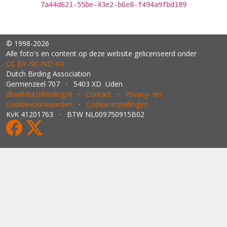
7a44d621-55be-43e2-b6e8-f494a9fbd189
© 1998-2026
Alle foto's en content op deze website gelicenseerd onder
CC BY‑NC‑ND 4.0
Dutch Birding Association
Germenzeel 707 · 5403 XD Uden
dba@dutchbirding.nl
·
Contact
·
Privacy- en
Cookievoorwaarden
·
Cookie-instellingen
KvK 41201763 · BTW NL009750915B02