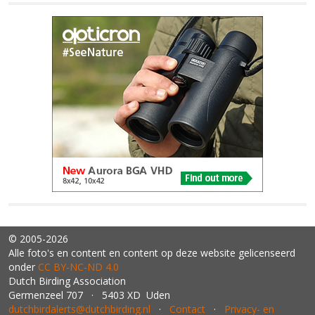
© 2005-2026
Alle foto's en content en content op deze website gelicenseerd
onder
CC BY‑NC‑ND 4.0
Dutch Birding Association
Germenzeel 707 · 5403 XD Uden
dutchbirdalerts@dutchbirding.nl
·
Contact
·
Privacy- en