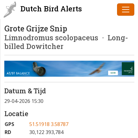
Dutch Bird Alerts
Grote Grijze Snip
Limnodromus scolopaceus
· Long-
billed Dowitcher
Datum & Tijd
29-04-2026 15:30
Locatie
GPS
51.51918 3.58787
RD
30,122 393,784