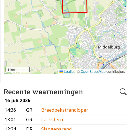
1 km
Leaflet
|
©
OpenStreetMap
contributors
Recente waarnemingen
16 juli 2026
14:36
GR
Breedbekstrandloper
13:01
GR
Lachstern
12:24
DR
Slangenarend