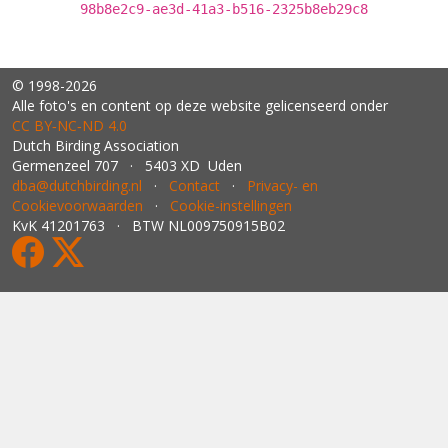
98b8e2c9-ae3d-41a3-b516-2325b8eb29c8
© 1998-2026
Alle foto's en content op deze website gelicenseerd onder
CC BY‑NC‑ND 4.0
Dutch Birding Association
Germenzeel 707 · 5403 XD Uden
dba@dutchbirding.nl
·
Contact
·
Privacy- en
Cookievoorwaarden
·
Cookie-instellingen
KvK 41201763 · BTW NL009750915B02