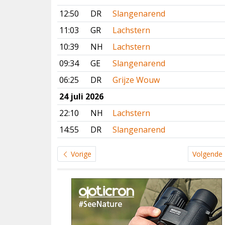
12:50
DR
Slangenarend
11:03
GR
Lachstern
10:39
NH
Lachstern
09:34
GE
Slangenarend
06:25
DR
Grijze Wouw
24 juli 2026
22:10
NH
Lachstern
14:55
DR
Slangenarend
Vorige
Volgende