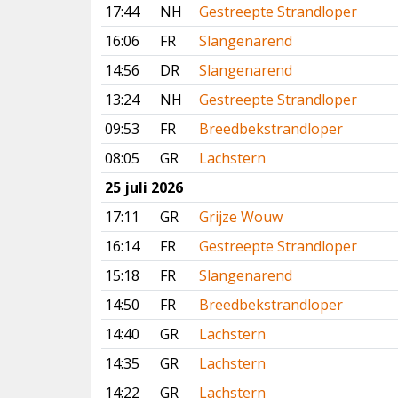
17:44
NH
Gestreepte Strandloper
16:06
FR
Slangenarend
14:56
DR
Slangenarend
13:24
NH
Gestreepte Strandloper
09:53
FR
Breedbekstrandloper
08:05
GR
Lachstern
25 juli 2026
17:11
GR
Grijze Wouw
16:14
FR
Gestreepte Strandloper
15:18
FR
Slangenarend
14:50
FR
Breedbekstrandloper
14:40
GR
Lachstern
14:35
GR
Lachstern
14:22
GR
Lachstern