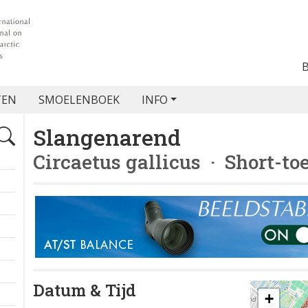
TEN
SMOELENBOEK
INFO
Slangenarend
Circaetus gallicus
· Short-to
Datum & Tijd
+