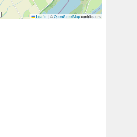
Leaflet
|
©
OpenStreetMap
contributors