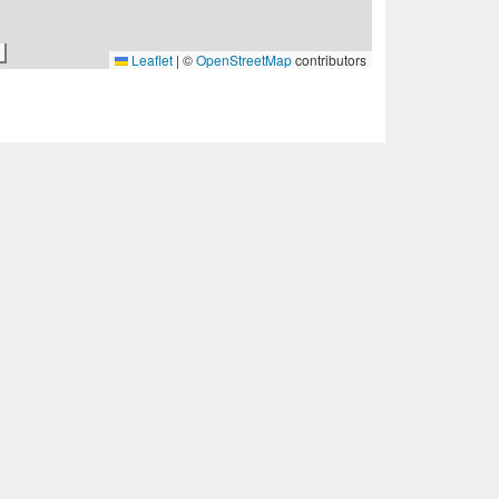
Leaflet
|
©
OpenStreetMap
contributors