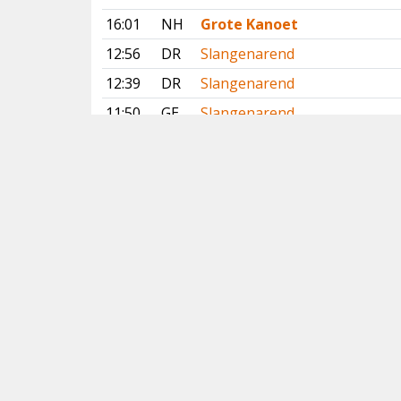
16:01
NH
Grote Kanoet
12:56
DR
Slangenarend
12:39
DR
Slangenarend
11:50
GE
Slangenarend
09:55
FR
Gestreepte Strandloper
09:55
FR
Gestreepte Strandloper
09:11
FL
Ralreiger
07:21
GR
Lachstern
Vorige
Volgende