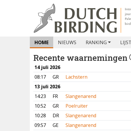
HOME
NIEUWS
RANKING
LIJS
Recente waarnemingen
14 juli 2026
08:17
GR
Lachstern
13 juli 2026
14:23
FR
Slangenarend
10:52
GR
Poelruiter
10:28
DR
Slangenarend
09:57
GE
Slangenarend