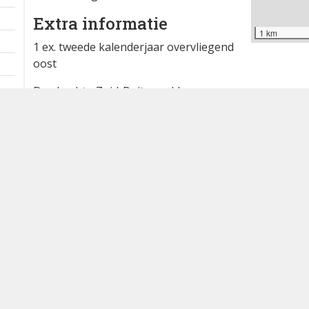
Extra informatie
1 km
1 ex. tweede kalenderjaar overvliegend
oost
Dordrecht - Zuid-Buitenpolder
Waargenomen door:
Jos Koopman
Bron
waarneming.nl