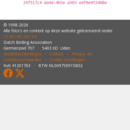
24f517c4-da4d-4b5e-a503-edf8e9f2408e
© 1998-2026
Alle foto's en content op deze website gelicenseerd onder
CC BY‑NC‑ND 4.0
Dutch Birding Association
Germenzeel 707 · 5403 XD Uden
dba@dutchbirding.nl
·
Contact
·
Privacy- en
Cookievoorwaarden
·
Cookie-instellingen
KvK 41201763 · BTW NL009750915B02