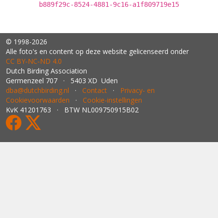
b889f29c-8524-4881-9c16-a1f809719e15
© 1998-2026
Alle foto's en content op deze website gelicenseerd onder
CC BY‑NC‑ND 4.0
Dutch Birding Association
Germenzeel 707 · 5403 XD Uden
dba@dutchbirding.nl
·
Contact
·
Privacy- en
Cookievoorwaarden
·
Cookie-instellingen
KvK 41201763 · BTW NL009750915B02