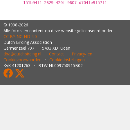
151b94f1-2629-420f-9607-d704fe9f57f1
© 1998-2026
Alle foto's en content op deze website gelicenseerd onder
CC BY‑NC‑ND 4.0
Dutch Birding Association
Germenzeel 707 · 5403 XD Uden
dba@dutchbirding.nl
·
Contact
·
Privacy- en
Cookievoorwaarden
·
Cookie-instellingen
KvK 41201763 · BTW NL009750915B02