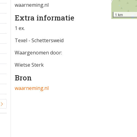
waarneming.nl
1 km
Extra informatie
1 ex.
Texel - Schettersweid
Waargenomen door:
Wietse Sterk
Bron
waarneming.nl