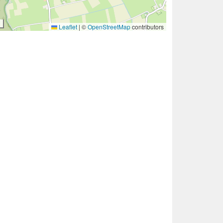
Leaflet
|
©
OpenStreetMap
contributors