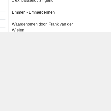
1 ex. baltsend / zingend
Emmen - Emmerdennen
Waargenomen door: Frank van der
Wielen
Bron
waarneming.nl
Dutch Birding Association