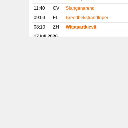
11:40
OV
Slangenarend
09:03
FL
Breedbekstrandloper
08:10
ZH
Witstaartkievit
17 juli 2026
16:59
GE
Slangenarend
15:34
GE
Slangenarend
14:42
ZH
Witstaartkievit
12:24
DR
Slangenarend
Vorige
Volgende
Copyright
© 2005-2026