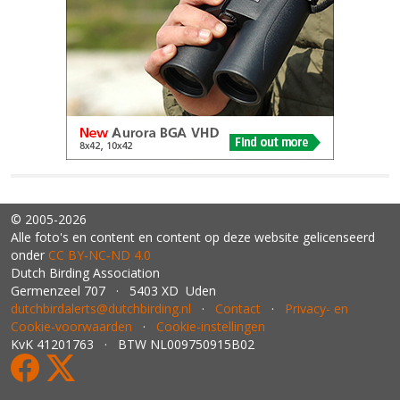
© 2005-2026
Alle foto's en content en content op deze website gelicenseerd
onder
CC BY‑NC‑ND 4.0
Dutch Birding Association
Germenzeel 707 · 5403 XD Uden
dutchbirdalerts@dutchbirding.nl
·
Contact
·
Privacy- en
Cookie-voorwaarden
·
Cookie-instellingen
KvK 41201763 · BTW NL009750915B02