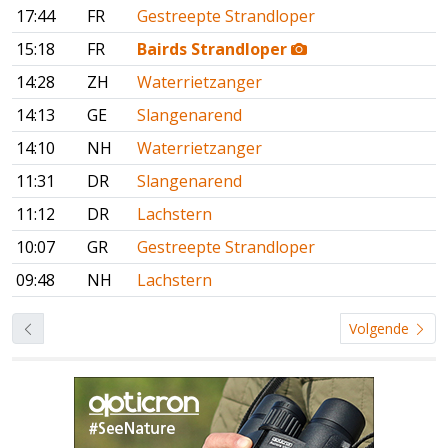
17:44
FR
Gestreepte Strandloper
15:18
FR
Bairds Strandloper
14:28
ZH
Waterrietzanger
14:13
GE
Slangenarend
14:10
NH
Waterrietzanger
11:31
DR
Slangenarend
11:12
DR
Lachstern
10:07
GR
Gestreepte Strandloper
09:48
NH
Lachstern
Volgende