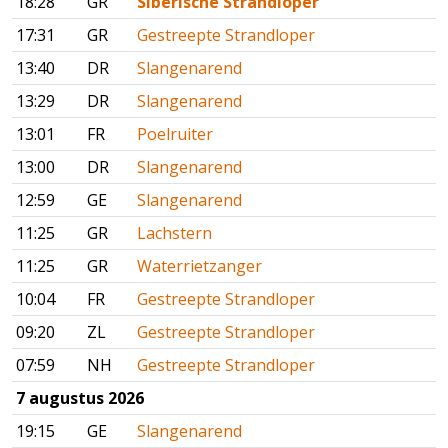
18:28
GR
Siberische Strandloper
17:31
GR
Gestreepte Strandloper
13:40
DR
Slangenarend
13:29
DR
Slangenarend
13:01
FR
Poelruiter
13:00
DR
Slangenarend
12:59
GE
Slangenarend
11:25
GR
Lachstern
11:25
GR
Waterrietzanger
10:04
FR
Gestreepte Strandloper
09:20
ZL
Gestreepte Strandloper
07:59
NH
Gestreepte Strandloper
7 augustus 2026
19:15
GE
Slangenarend