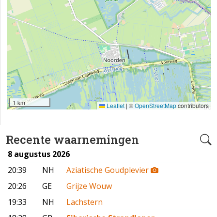
1 km
Leaflet
|
©
OpenStreetMap
contributors
Recente waarnemingen
8 augustus 2026
20:39
NH
Aziatische Goudplevier
20:26
GE
Grijze Wouw
19:33
NH
Lachstern