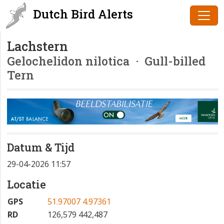
Dutch Bird Alerts
Lachstern
Gelochelidon nilotica
· Gull-billed
Tern
Datum & Tijd
29-04-2026 11:57
Locatie
GPS
51.97007 4.97361
RD
126,579 442,487