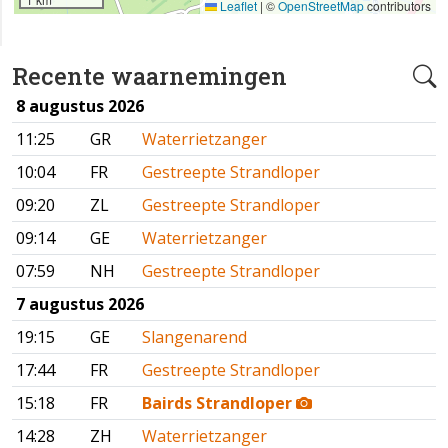
Leaflet
|
©
OpenStreetMap
contributors
Recente waarnemingen
8 augustus 2026
11:25
GR
Waterrietzanger
10:04
FR
Gestreepte Strandloper
09:20
ZL
Gestreepte Strandloper
09:14
GE
Waterrietzanger
07:59
NH
Gestreepte Strandloper
7 augustus 2026
19:15
GE
Slangenarend
17:44
FR
Gestreepte Strandloper
15:18
FR
Bairds Strandloper
14:28
ZH
Waterrietzanger