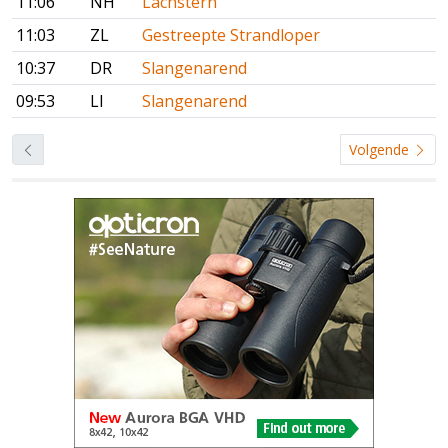
11:06
NH
Lachstern
11:03
ZL
Gestreepte Strandloper
10:37
DR
Slangenarend
09:53
LI
Slangenarend
Volgende