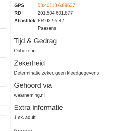
GPS
53.40118 6.08637
RD
201,504 601,877
Atlasblok
FR 02-55-42
Paesens
Tijd & Gedrag
Onbekend
Zekerheid
Determinatie zeker, geen
kleedgegevens
Gehoord via
waarneming.nl
Extra informatie
1 ex. adult
1 km