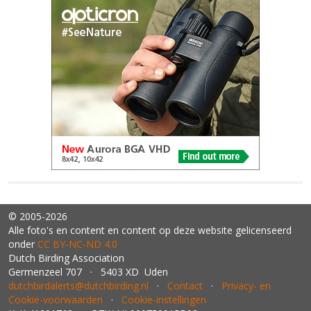
© 2005-2026
Alle foto's en content en content op deze website gelicenseerd
onder
CC BY‑NC‑ND 4.0
Dutch Birding Association
Germenzeel 707 · 5403 XD Uden
dutchbirdalerts@dutchbirding.nl
·
Contact
·
Privacy- en
Cookie-voorwaarden
·
Cookie-instellingen