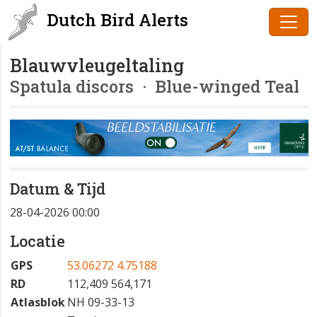
Dutch Bird Alerts
Blauwvleugeltaling
Spatula discors
· Blue-winged Teal
Datum & Tijd
28-04-2026 00:00
Locatie
GPS
53.06272 4.75188
RD
112,409 564,171
Atlasblok
NH 09-33-13