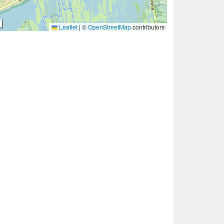
Leaflet
|
©
OpenStreetMap
contributors