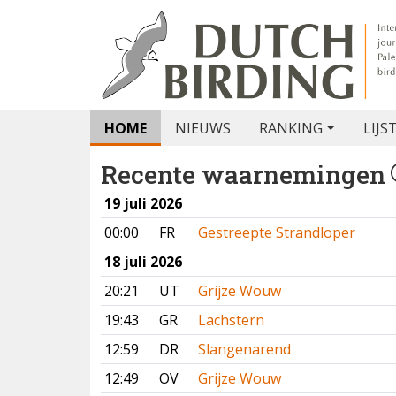
HOME
NIEUWS
RANKING
LIJS
Recente waarnemingen
19 juli 2026
00:00
FR
Gestreepte Strandloper
18 juli 2026
20:21
UT
Grijze Wouw
19:43
GR
Lachstern
12:59
DR
Slangenarend
12:49
OV
Grijze Wouw