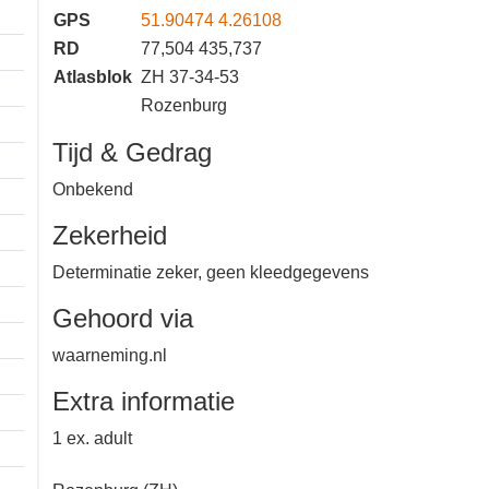
GPS
51.90474 4.26108
RD
77,504 435,737
Atlasblok
ZH 37-34-53
Rozenburg
Tijd & Gedrag
Onbekend
Zekerheid
Determinatie zeker, geen
kleedgegevens
Gehoord via
waarneming.nl
Extra informatie
1 ex. adult
1 km