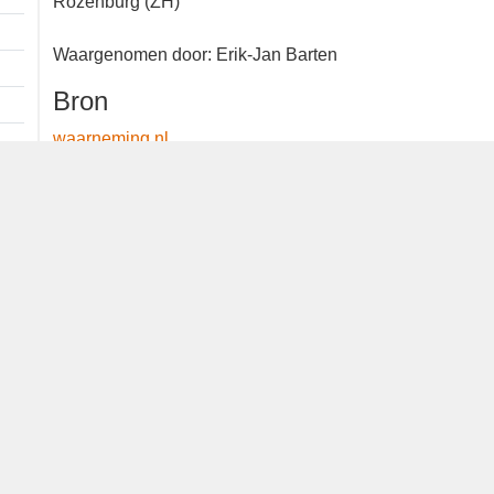
Rozenburg (ZH)
Waargenomen door: Erik-Jan Barten
Bron
waarneming.nl
Dutch Birding Association
Germenzeel 707 · 5403 XD Uden