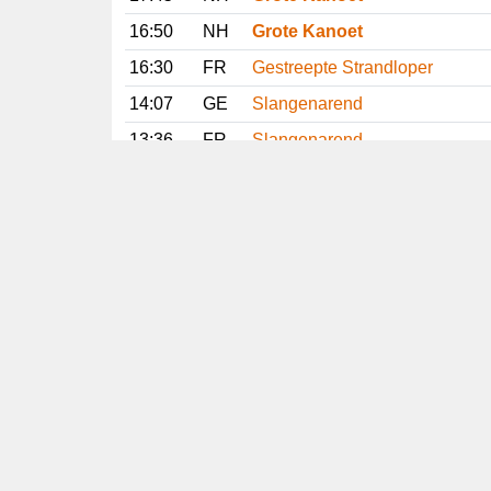
16:50
NH
Grote Kanoet
16:30
FR
Gestreepte Strandloper
14:07
GE
Slangenarend
13:36
FR
Slangenarend
12:40
DR
Slangenarend
12:26
NH
Grote Kanoet
11:57
GR
Lachstern
Vorige
Volgende
Copyright
© 2005-2026
Alle foto's en content en content op deze website