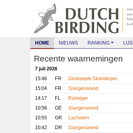
HOME
NIEUWS
RANKING
LIJS
Recente waarnemingen
7 juli 2026
15:46
FR
Gestreepte Strandloper
15:04
FR
Slangenarend
14:17
FL
Ralreiger
10:56
GE
Slangenarend
10:55
GR
Lachstern
10:42
DR
Slangenarend