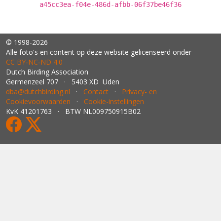
a45cc3ea-f04e-486d-afbb-06f37be46f36
© 1998-2026
Alle foto's en content op deze website gelicenseerd onder
CC BY‑NC‑ND 4.0
Dutch Birding Association
Germenzeel 707 · 5403 XD Uden
dba@dutchbirding.nl
·
Contact
·
Privacy- en
Cookievoorwaarden
·
Cookie-instellingen
KvK 41201763 · BTW NL009750915B02