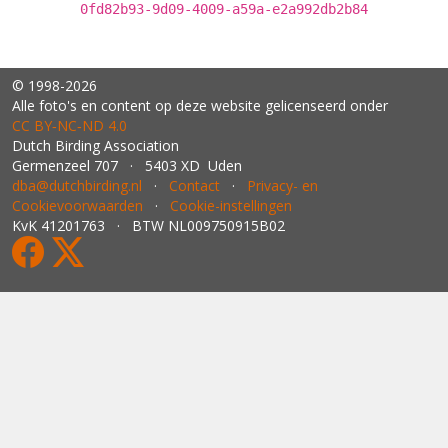
0fd82b93-9d09-4009-a59a-e2a992db2b84
© 1998-2026
Alle foto's en content op deze website gelicenseerd onder
CC BY‑NC‑ND 4.0
Dutch Birding Association
Germenzeel 707 · 5403 XD Uden
dba@dutchbirding.nl
·
Contact
·
Privacy- en
Cookievoorwaarden
·
Cookie-instellingen
KvK 41201763 · BTW NL009750915B02