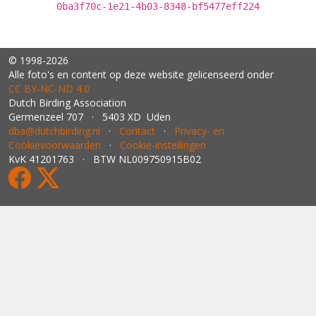
0ba3f70c-1e21-4b03-8348-bf5477eff224
© 1998-2026
Alle foto's en content op deze website gelicenseerd onder
CC BY‑NC‑ND 4.0
Dutch Birding Association
Germenzeel 707 · 5403 XD Uden
dba@dutchbirding.nl
·
Contact
·
Privacy- en
Cookievoorwaarden
·
Cookie-instellingen
KvK 41201763 · BTW NL009750915B02