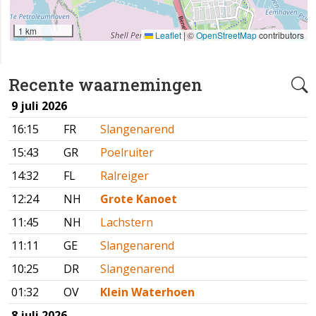
1 km
Leaflet
|
©
OpenStreetMap
contributors
Recente waarnemingen
9 juli 2026
16:15
FR
Slangenarend
15:43
GR
Poelruiter
14:32
FL
Ralreiger
12:24
NH
Grote Kanoet
11:45
NH
Lachstern
11:11
GE
Slangenarend
10:25
DR
Slangenarend
01:32
OV
Klein Waterhoen
8 juli 2026