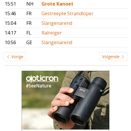
15:51
NH
Grote Kanoet
15:46
FR
Gestreepte Strandloper
15:04
FR
Slangenarend
14:17
FL
Ralreiger
10:56
GE
Slangenarend
Vorige
Volgende