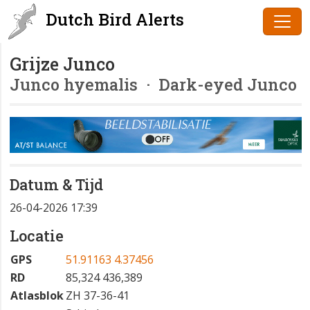
Dutch Bird Alerts
Grijze Junco
Junco hyemalis
· Dark-eyed Junco
Datum & Tijd
26-04-2026 17:39
Locatie
GPS
51.91163 4.37456
RD
85,324 436,389
Atlasblok
ZH 37-36-41