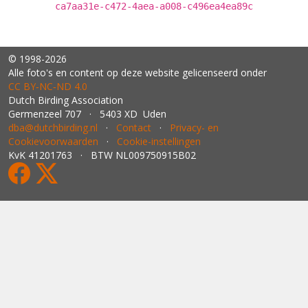
ca7aa31e-c472-4aea-a008-c496ea4ea89c
© 1998-2026
Alle foto's en content op deze website gelicenseerd onder
CC BY‑NC‑ND 4.0
Dutch Birding Association
Germenzeel 707 · 5403 XD Uden
dba@dutchbirding.nl
·
Contact
·
Privacy- en
Cookievoorwaarden
·
Cookie-instellingen
KvK 41201763 · BTW NL009750915B02