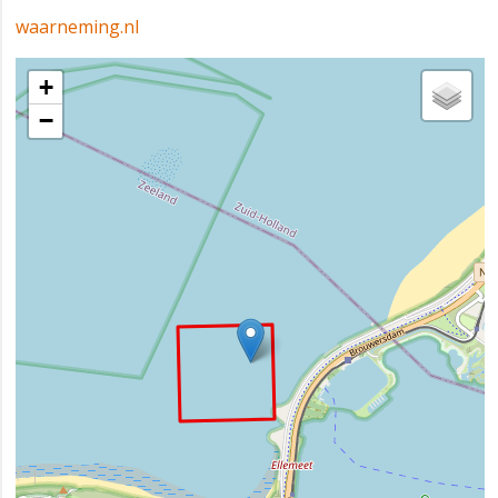
waarneming.nl
+
−