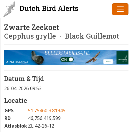
Dutch Bird Alerts
Zwarte Zeekoet
Cepphus grylle
· Black Guillemot
Datum & Tijd
26-04-2026 09:53
Locatie
GPS
51.75460 3.81945
RD
46,756 419,599
Atlasblok
ZL 42-26-12