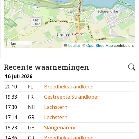
1 km
Leaflet
|
©
OpenStreetMap
contributors
Recente waarnemingen
16 juli 2026
20:10
FL
Breedbekstrandloper
19:33
FR
Gestreepte Strandloper
17:30
NH
Lachstern
17:14
GR
Lachstern
15:23
GE
Slangenarend
14:36
GR
Breedbekstrandloper