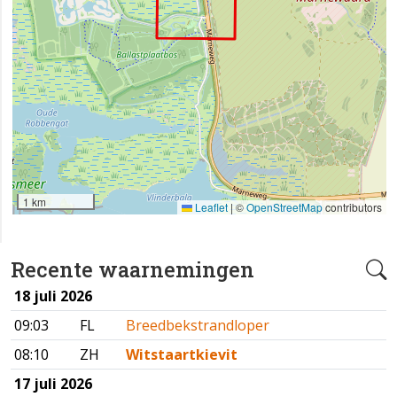
1 km
Leaflet
|
©
OpenStreetMap
contributors
Recente waarnemingen
18 juli 2026
09:03
FL
Breedbekstrandloper
08:10
ZH
Witstaartkievit
17 juli 2026