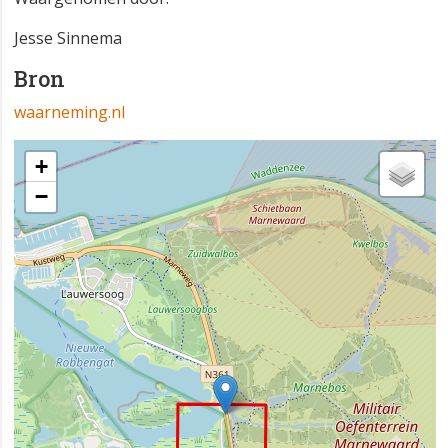
Jesse Sinnema
Bron
waarneming.nl
+
−