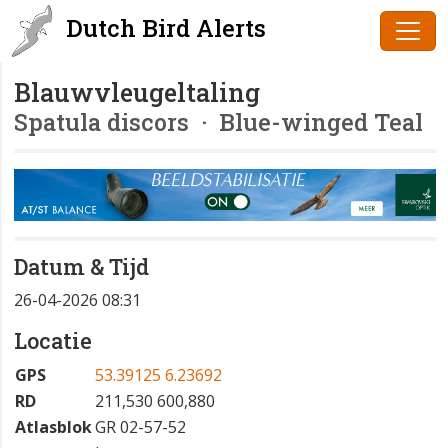
Dutch Bird Alerts
Blauwvleugeltaling
Spatula discors
· Blue-winged Teal
Datum & Tijd
26-04-2026 08:31
Locatie
GPS
53.39125 6.23692
RD
211,530 600,880
Atlasblok
GR 02-57-52