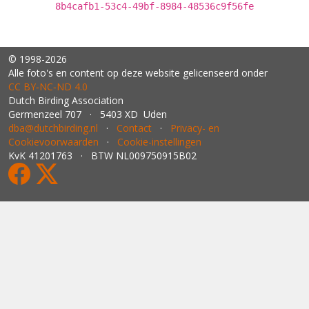
8b4cafb1-53c4-49bf-8984-48536c9f56fe
© 1998-2026
Alle foto's en content op deze website gelicenseerd onder
CC BY‑NC‑ND 4.0
Dutch Birding Association
Germenzeel 707 · 5403 XD Uden
dba@dutchbirding.nl
·
Contact
·
Privacy- en
Cookievoorwaarden
·
Cookie-instellingen
KvK 41201763 · BTW NL009750915B02