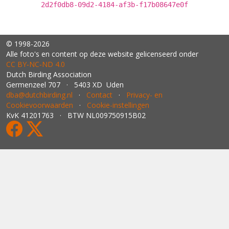
2d2f0db8-09d2-4184-af3b-f17b08647e0f
© 1998-2026
Alle foto's en content op deze website gelicenseerd onder
CC BY‑NC‑ND 4.0
Dutch Birding Association
Germenzeel 707 · 5403 XD Uden
dba@dutchbirding.nl
·
Contact
·
Privacy- en
Cookievoorwaarden
·
Cookie-instellingen
KvK 41201763 · BTW NL009750915B02