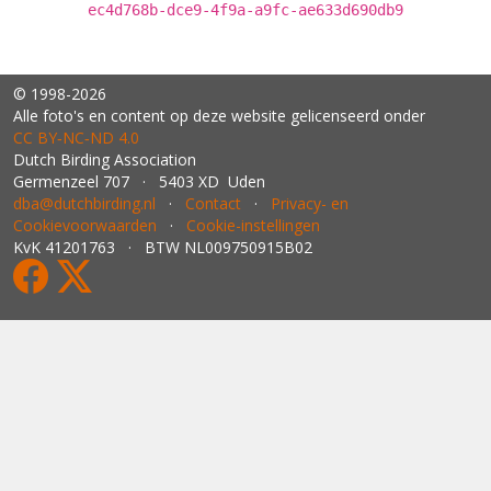
ec4d768b-dce9-4f9a-a9fc-ae633d690db9
© 1998-2026
Alle foto's en content op deze website gelicenseerd onder
CC BY‑NC‑ND 4.0
Dutch Birding Association
Germenzeel 707 · 5403 XD Uden
dba@dutchbirding.nl
·
Contact
·
Privacy- en
Cookievoorwaarden
·
Cookie-instellingen
KvK 41201763 · BTW NL009750915B02