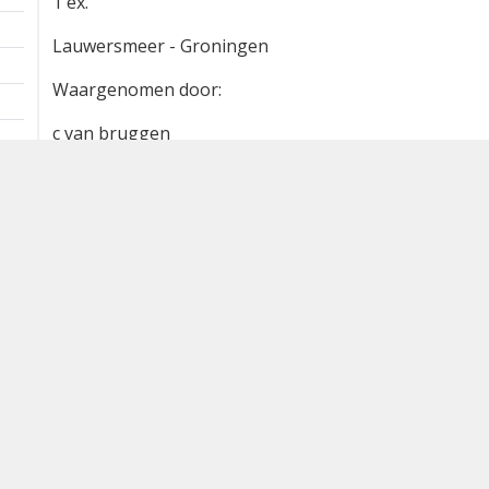
Extra informatie
1 km
1 ex.
Lauwersmeer - Groningen
Waargenomen door:
c van bruggen
Bron
waarneming.nl