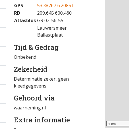
25-04-2026 11:02
−
Locatie
GPS
53.38767 6.20851
RD
209,645 600,460
Atlasblok
GR 02-56-55
Lauwersmeer
Ballastplaat
Tijd & Gedrag
Onbekend
Zekerheid
Determinatie zeker, geen
kleedgegevens
Gehoord via
waarneming.nl