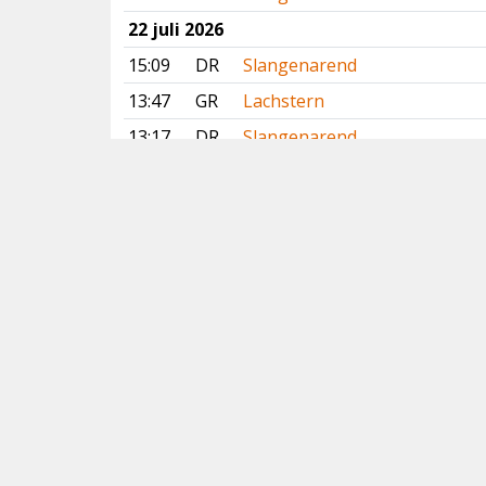
22 juli 2026
15:09
DR
Slangenarend
13:47
GR
Lachstern
13:17
DR
Slangenarend
12:00
GR
Lachstern
11:55
GR
Lachstern
09:31
ZH
Roze Spreeuw
09:07
FR
Breedbekstrandloper
Vorige
Volgende