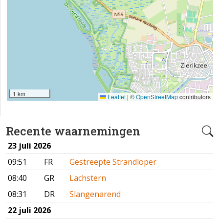
1 km
Leaflet
|
©
OpenStreetMap
contributors
Recente waarnemingen
23 juli 2026
09:51
FR
Gestreepte Strandloper
08:40
GR
Lachstern
08:31
DR
Slangenarend
22 juli 2026