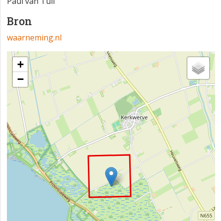
Paul van Tuil
Bron
waarneming.nl
+
−