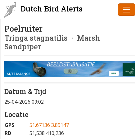
Dutch Bird Alerts
Poelruiter
Tringa stagnatilis
· Marsh
Sandpiper
Datum & Tijd
25-04-2026 09:02
Locatie
GPS
51.67136 3.89147
RD
51,538 410,236