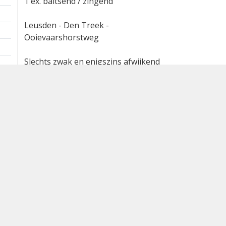
Extra informatie
1 km
1 ex. baltsend / zingend
Leusden - Den Treek -
Ooievaarshorstweg
Slechts zwak en enigszins afwijkend
zingend
Waargenomen door: Wim
Remmelzwaal
Bron
waarneming.nl
Dutch Birding Association
Germenzeel 707 · 5403 XD Uden