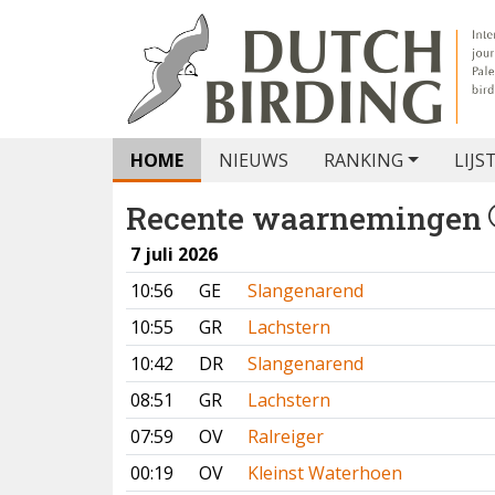
HOME
NIEUWS
RANKING
LIJS
Recente waarnemingen
7 juli 2026
10:56
GE
Slangenarend
10:55
GR
Lachstern
10:42
DR
Slangenarend
08:51
GR
Lachstern
07:59
OV
Ralreiger
00:19
OV
Kleinst Waterhoen