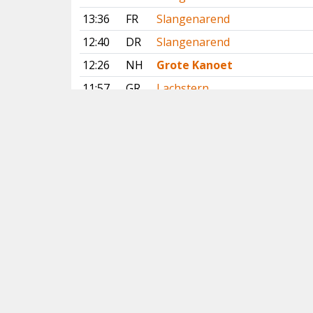
13:36
FR
Slangenarend
12:40
DR
Slangenarend
12:26
NH
Grote Kanoet
11:57
GR
Lachstern
10:24
GE
Slangenarend
10:23
FL
Ralreiger
09:10
NH
Grote Kanoet
Vorige
Volgende
Copyright
© 2005-2026
Alle foto's en content en content op deze website