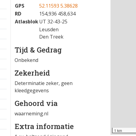
25-04-2026 08:15
−
Locatie
GPS
52.11593 5.38628
RD
154,936 458,634
Atlasblok
UT 32-43-25
Leusden
Den Treek
Tijd & Gedrag
Onbekend
Zekerheid
Determinatie zeker, geen
kleedgegevens
Gehoord via
waarneming.nl