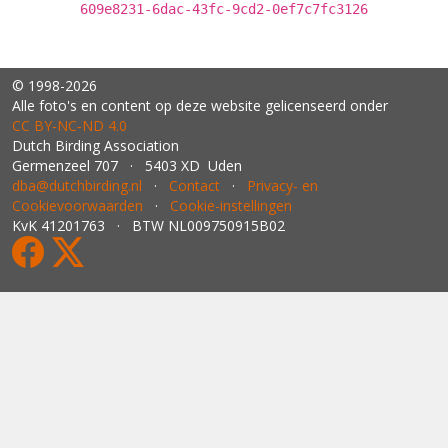
609e8231-6dac-43fc-9cd2-0ef7c7fc3126
© 1998-2026
Alle foto's en content op deze website gelicenseerd onder
CC BY‑NC‑ND 4.0
Dutch Birding Association
Germenzeel 707 · 5403 XD Uden
dba@dutchbirding.nl
·
Contact
·
Privacy- en
Cookievoorwaarden
·
Cookie-instellingen
KvK 41201763 · BTW NL009750915B02