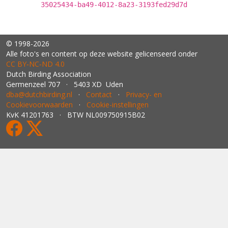
35025434-ba49-4012-8a23-3193fed29d7d
© 1998-2026
Alle foto's en content op deze website gelicenseerd onder
CC BY‑NC‑ND 4.0
Dutch Birding Association
Germenzeel 707 · 5403 XD Uden
dba@dutchbirding.nl
·
Contact
·
Privacy- en
Cookievoorwaarden
·
Cookie-instellingen
KvK 41201763 · BTW NL009750915B02