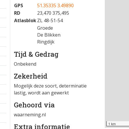
24-04-2026 10:22
−
Locatie
GPS
51.35335 3.49890
RD
23,470 375,495
Atlasblok
ZL 48-51-54
Groede
De Blikken
Ringdijk
Tijd & Gedrag
Onbekend
Zekerheid
Mogelijk deze soort, determinatie
lastig, wordt aan gewerkt
Gehoord via