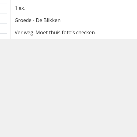
waarneming.nl
1 km
Extra informatie
1 ex.
Groede - De Blikken
Ver weg. Moet thuis foto’s checken.
Waargenomen door:
E. Kleijn
Bron
waarneming.nl
Dutch Birding Association