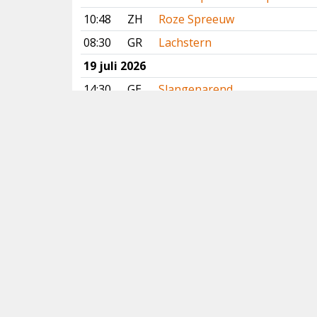
10:48
ZH
Roze Spreeuw
08:30
GR
Lachstern
19 juli 2026
14:30
GE
Slangenarend
12:39
DR
Slangenarend
10:45
FR
Slangenarend
09:39
DR
Slangenarend
07:01
ZH
Witstaartkievit
Vorige
Volgende
Copyright
© 2005-2026