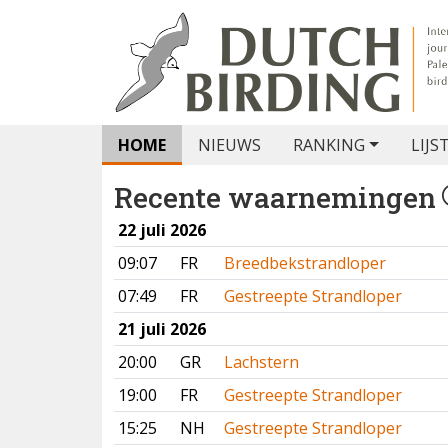
HOME
NIEUWS
RANKING
LIJS
Recente waarnemingen
22 juli 2026
09:07
FR
Breedbekstrandloper
07:49
FR
Gestreepte Strandloper
21 juli 2026
20:00
GR
Lachstern
19:00
FR
Gestreepte Strandloper
15:25
NH
Gestreepte Strandloper