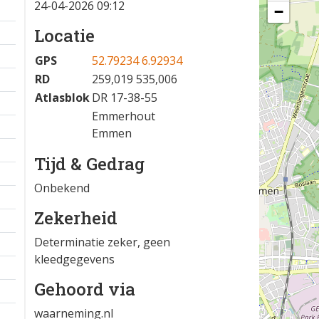
24-04-2026 09:12
−
Locatie
GPS
52.79234 6.92934
RD
259,019 535,006
Atlasblok
DR 17-38-55
Emmerhout
Emmen
Tijd & Gedrag
Onbekend
Zekerheid
Determinatie zeker, geen
kleedgegevens
Gehoord via
waarneming.nl