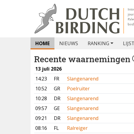
HOME
NIEUWS
RANKING
LIJS
Recente waarnemingen
13 juli 2026
14:23
FR
Slangenarend
10:52
GR
Poelruiter
10:28
DR
Slangenarend
09:57
GE
Slangenarend
09:21
DR
Slangenarend
08:16
FL
Ralreiger