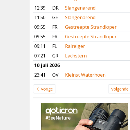
12:39
DR
Slangenarend
11:50
GE
Slangenarend
09:55
FR
Gestreepte Strandloper
09:55
FR
Gestreepte Strandloper
09:11
FL
Ralreiger
07:21
GR
Lachstern
10 juli 2026
23:41
OV
Kleinst Waterhoen
Vorige
Volgende