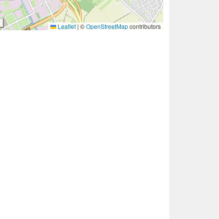
Leaflet
|
©
OpenStreetMap
contributors