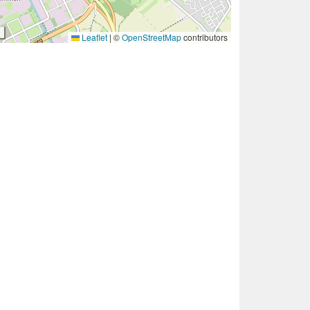
Leaflet
|
©
OpenStreetMap
contributors