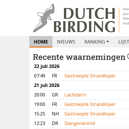
HOME
NIEUWS
RANKING
LIJS
Recente waarnemingen
22 juli 2026
07:49
FR
Gestreepte Strandloper
21 juli 2026
20:00
GR
Lachstern
19:00
FR
Gestreepte Strandloper
15:25
NH
Gestreepte Strandloper
12:23
DR
Slangenarend