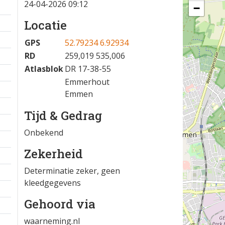
24-04-2026 09:12
−
Locatie
GPS
52.79234 6.92934
RD
259,019 535,006
Atlasblok
DR 17-38-55
Emmerhout
Emmen
Tijd & Gedrag
Onbekend
Zekerheid
Determinatie zeker, geen
kleedgegevens
Gehoord via
waarneming.nl