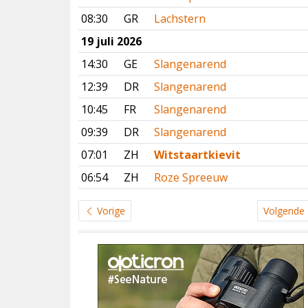
08:30
GR
Lachstern
19 juli 2026
14:30
GE
Slangenarend
12:39
DR
Slangenarend
10:45
FR
Slangenarend
09:39
DR
Slangenarend
07:01
ZH
Witstaartkievit
06:54
ZH
Roze Spreeuw
Vorige
Volgende