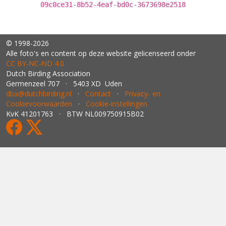
09c0ce31-8b52-4eaf-bd0c-3673698e2518
© 1998-2026
Alle foto's en content op deze website gelicenseerd onder
CC BY‑NC‑ND 4.0
Dutch Birding Association
Germenzeel 707 · 5403 XD Uden
dba@dutchbirding.nl
·
Contact
·
Privacy- en
Cookievoorwaarden
·
Cookie-instellingen
KvK 41201763 · BTW NL009750915B02