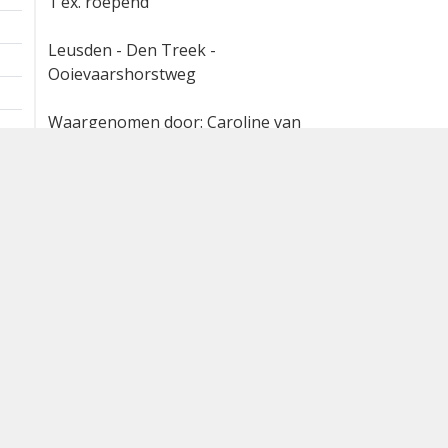
1 ex. roepend
Leusden - Den Treek -
Ooievaarshorstweg
Waargenomen door: Caroline van
Oostveen
Bron
waarneming.nl
Dutch Birding Association