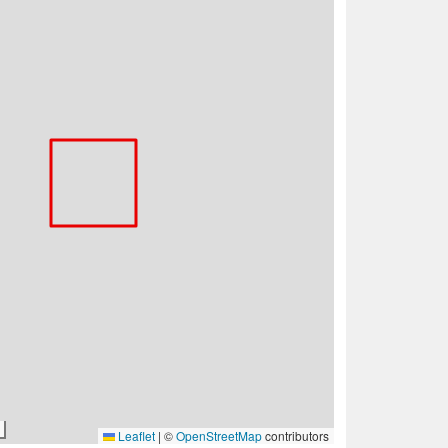
Leaflet
|
©
OpenStreetMap
contributors