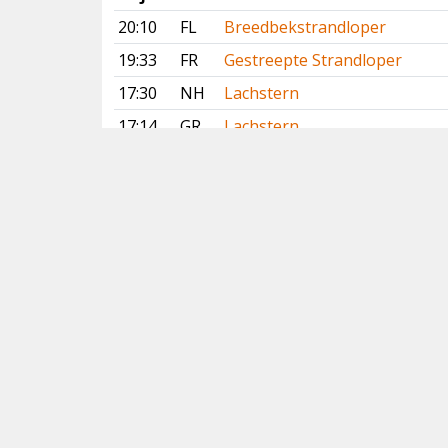
20:10
FL
Breedbekstrandloper
19:33
FR
Gestreepte Strandloper
17:30
NH
Lachstern
17:14
GR
Lachstern
15:23
GE
Slangenarend
14:36
GR
Breedbekstrandloper
13:01
GR
Lachstern
12:24
DR
Slangenarend
Vorige
Volgende
Copyright
© 2005-2026