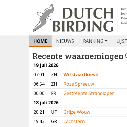
HOME
NIEUWS
RANKING
LIJS
Recente waarnemingen
19 juli 2026
07:01
ZH
Witstaartkievit
06:54
ZH
Roze Spreeuw
00:00
FR
Gestreepte Strandloper
18 juli 2026
20:21
UT
Grijze Wouw
19:43
GR
Lachstern