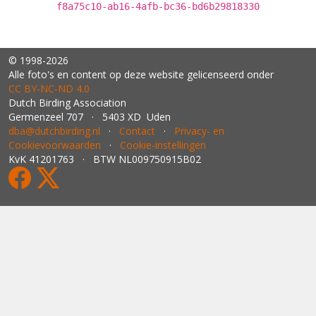
f8a75c10-ab16-4afb-bc36-bd6b29818330
© 1998-2026
Alle foto's en content op deze website gelicenseerd onder
CC BY‑NC‑ND 4.0
Dutch Birding Association
Germenzeel 707 · 5403 XD Uden
dba@dutchbirding.nl
·
Contact
·
Privacy- en
Cookievoorwaarden
·
Cookie-instellingen
KvK 41201763 · BTW NL009750915B02