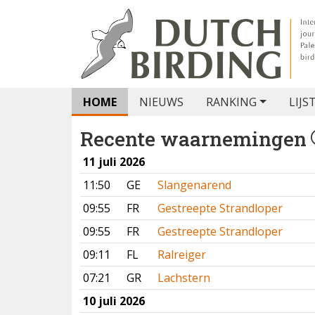
HOME
NIEUWS
RANKING
LIJS
Recente waarnemingen
11 juli 2026
11:50
GE
Slangenarend
09:55
FR
Gestreepte Strandloper
09:55
FR
Gestreepte Strandloper
09:11
FL
Ralreiger
07:21
GR
Lachstern
10 juli 2026