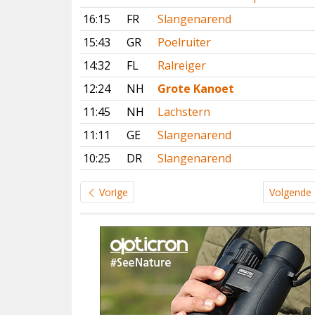
16:15
FR
Slangenarend
15:43
GR
Poelruiter
14:32
FL
Ralreiger
12:24
NH
Grote Kanoet
11:45
NH
Lachstern
11:11
GE
Slangenarend
10:25
DR
Slangenarend
Vorige
Volgende