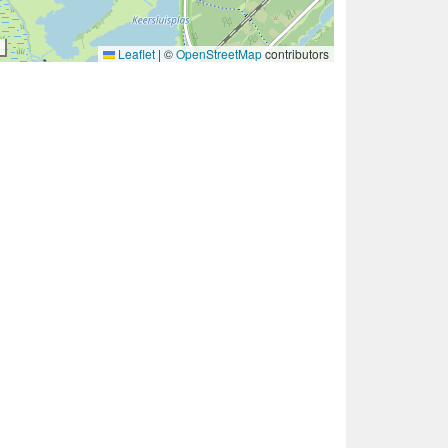
Leaflet
|
©
OpenStreetMap
contributors