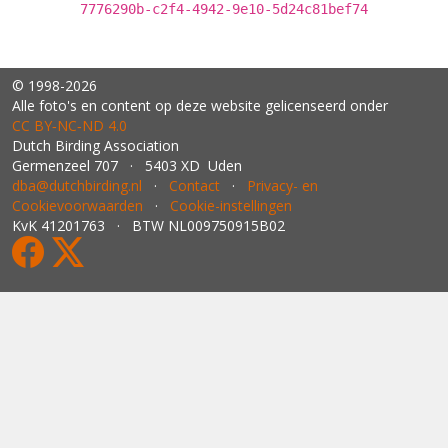
7776290b-c2f4-4942-9e10-5d24c81bef74
© 1998-2026
Alle foto's en content op deze website gelicenseerd onder
CC BY‑NC‑ND 4.0
Dutch Birding Association
Germenzeel 707 · 5403 XD Uden
dba@dutchbirding.nl
·
Contact
·
Privacy- en
Cookievoorwaarden
·
Cookie-instellingen
KvK 41201763 · BTW NL009750915B02