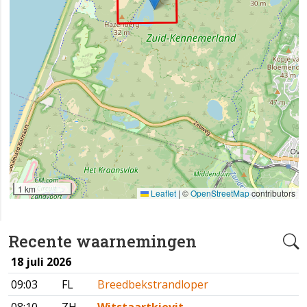
1 km
Leaflet
|
©
OpenStreetMap
contributors
Recente waarnemingen
18 juli 2026
09:03
FL
Breedbekstrandloper