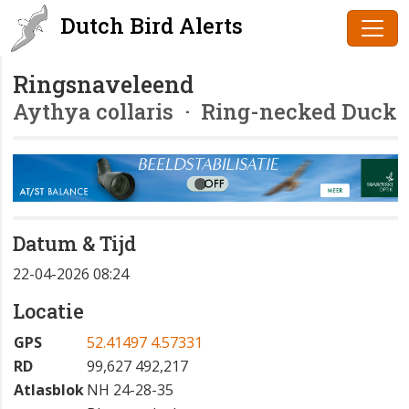
Dutch Bird Alerts
Ringsnaveleend
Aythya collaris
· Ring-necked Duck
Datum & Tijd
22-04-2026 08:24
Locatie
GPS
52.41497 4.57331
RD
99,627 492,217
Atlasblok
NH 24-28-35