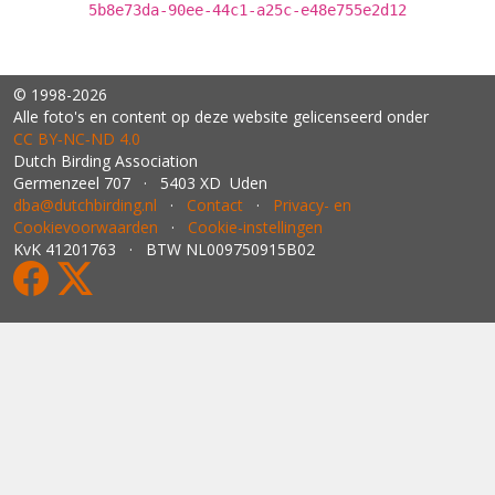
5b8e73da-90ee-44c1-a25c-e48e755e2d12
© 1998-2026
Alle foto's en content op deze website gelicenseerd onder
CC BY‑NC‑ND 4.0
Dutch Birding Association
Germenzeel 707 · 5403 XD Uden
dba@dutchbirding.nl
·
Contact
·
Privacy- en
Cookievoorwaarden
·
Cookie-instellingen
KvK 41201763 · BTW NL009750915B02