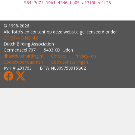
564c7d7f-19b1-4546-ba05-a17f5bee4f23
© 1998-2026
Alle foto's en content op deze website gelicenseerd onder
CC BY‑NC‑ND 4.0
Dutch Birding Association
Germenzeel 707 · 5403 XD Uden
dba@dutchbirding.nl
·
Contact
·
Privacy- en
Cookievoorwaarden
·
Cookie-instellingen
KvK 41201763 · BTW NL009750915B02