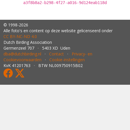
a3f8b8a2-b298-4f27-a016-9d124eab118d
© 1998-2026
Alle foto's en content op deze website gelicenseerd onder
CC BY‑NC‑ND 4.0
Dutch Birding Association
Germenzeel 707 · 5403 XD Uden
dba@dutchbirding.nl
·
Contact
·
Privacy- en
Cookievoorwaarden
·
Cookie-instellingen
KvK 41201763 · BTW NL009750915B02