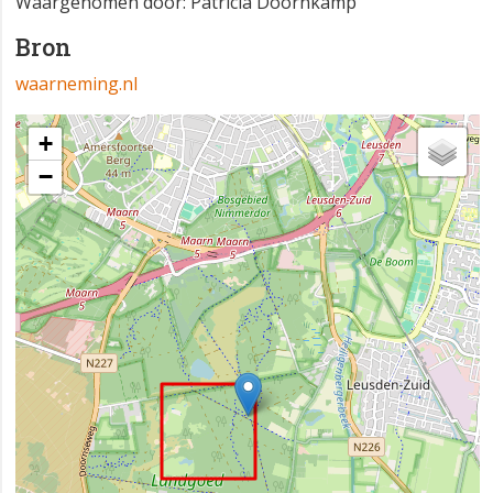
Waargenomen door: Patricia Doornkamp
Bron
waarneming.nl
+
−