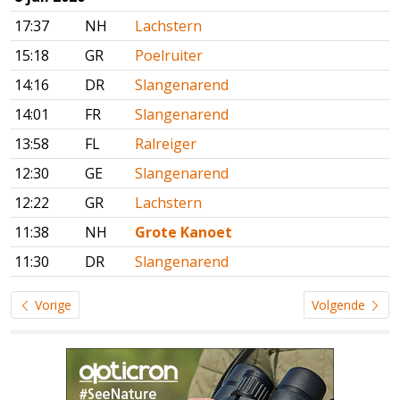
17:37
NH
Lachstern
15:18
GR
Poelruiter
14:16
DR
Slangenarend
14:01
FR
Slangenarend
13:58
FL
Ralreiger
12:30
GE
Slangenarend
12:22
GR
Lachstern
11:38
NH
Grote Kanoet
11:30
DR
Slangenarend
Vorige
Volgende