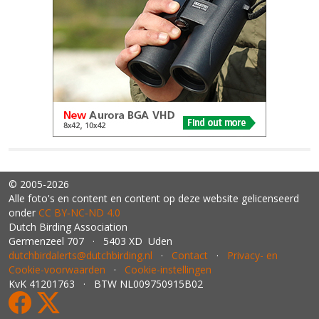
© 2005-2026
Alle foto's en content en content op deze website gelicenseerd
onder
CC BY‑NC‑ND 4.0
Dutch Birding Association
Germenzeel 707 · 5403 XD Uden
dutchbirdalerts@dutchbirding.nl
·
Contact
·
Privacy- en
Cookie-voorwaarden
·
Cookie-instellingen
KvK 41201763 · BTW NL009750915B02