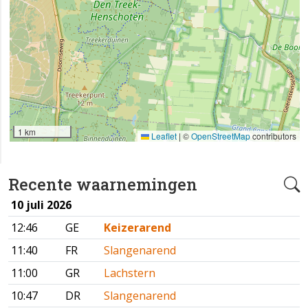
1 km
Leaflet
|
©
OpenStreetMap
contributors
Recente waarnemingen
10 juli 2026
12:46
GE
Keizerarend
11:40
FR
Slangenarend
11:00
GR
Lachstern
10:47
DR
Slangenarend