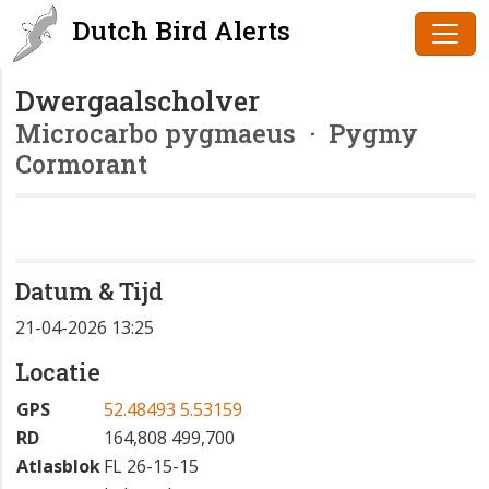
Dutch Bird Alerts
Dwergaalscholver
Microcarbo pygmaeus
· Pygmy
Cormorant
Datum & Tijd
21-04-2026 13:25
Locatie
GPS
52.48493 5.53159
RD
164,808 499,700
Atlasblok
FL 26-15-15