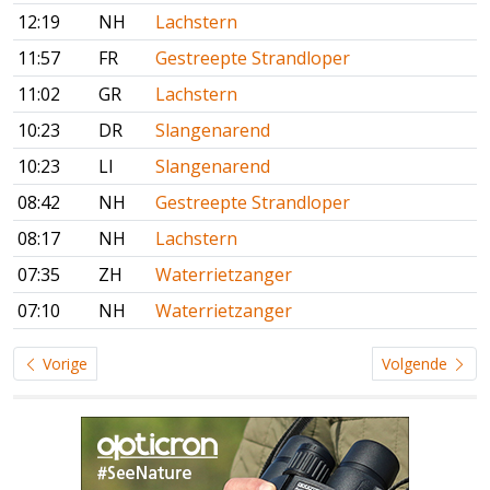
12:19
NH
Lachstern
11:57
FR
Gestreepte Strandloper
11:02
GR
Lachstern
10:23
DR
Slangenarend
10:23
LI
Slangenarend
08:42
NH
Gestreepte Strandloper
08:17
NH
Lachstern
07:35
ZH
Waterrietzanger
07:10
NH
Waterrietzanger
Vorige
Volgende