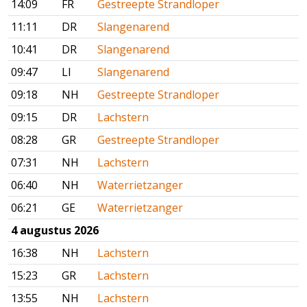
14:09
FR
Gestreepte Strandloper
11:11
DR
Slangenarend
10:41
DR
Slangenarend
09:47
LI
Slangenarend
09:18
NH
Gestreepte Strandloper
09:15
DR
Lachstern
08:28
GR
Gestreepte Strandloper
07:31
NH
Lachstern
06:40
NH
Waterrietzanger
06:21
GE
Waterrietzanger
4 augustus 2026
16:38
NH
Lachstern
15:23
GR
Lachstern
13:55
NH
Lachstern