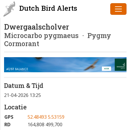
Dutch Bird Alerts
Dwergaalscholver
Microcarbo pygmaeus
· Pygmy
Cormorant
Datum & Tijd
21-04-2026 13:25
Locatie
GPS
52.48493 5.53159
RD
164,808 499,700