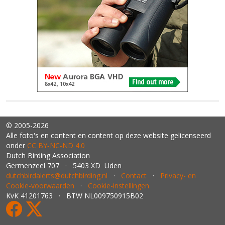
© 2005-2026
Alle foto's en content en content op deze website gelicenseerd
onder
CC BY‑NC‑ND 4.0
Dutch Birding Association
Germenzeel 707 · 5403 XD Uden
dutchbirdalerts@dutchbirding.nl
·
Contact
·
Privacy- en
Cookie-voorwaarden
·
Cookie-instellingen
KvK 41201763 · BTW NL009750915B02