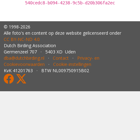
540cedc8-b094-4238-9c5b-d20b306fa2ec
© 1998-2026
Alle foto's en content op deze website gelicenseerd onder
CC BY‑NC‑ND 4.0
Dutch Birding Association
Germenzeel 707 · 5403 XD Uden
dba@dutchbirding.nl
·
Contact
·
Privacy- en
Cookievoorwaarden
·
Cookie-instellingen
KvK 41201763 · BTW NL009750915B02