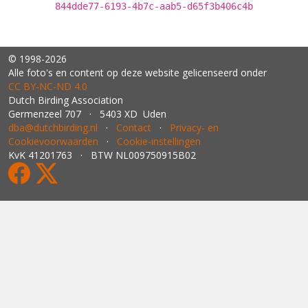
844dde77-6193-4b7c-aab5-d65f3b406c4b
© 1998-2026
Alle foto's en content op deze website gelicenseerd onder
CC BY‑NC‑ND 4.0
Dutch Birding Association
Germenzeel 707 · 5403 XD Uden
dba@dutchbirding.nl
·
Contact
·
Privacy- en
Cookievoorwaarden
·
Cookie-instellingen
KvK 41201763 · BTW NL009750915B02