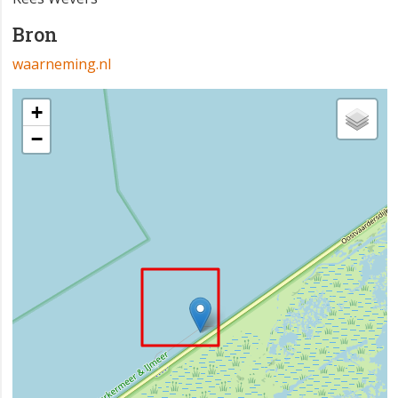
Bron
waarneming.nl
+
−