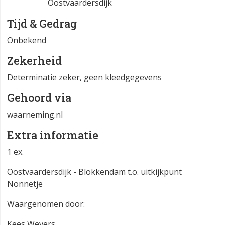
Oostvaardersdijk
Tijd & Gedrag
Onbekend
Zekerheid
Determinatie zeker, geen kleedgegevens
Gehoord via
waarneming.nl
Extra informatie
1 ex.
Oostvaardersdijk - Blokkendam t.o. uitkijkpunt
Nonnetje
Waargenomen door:
Kees Wevers