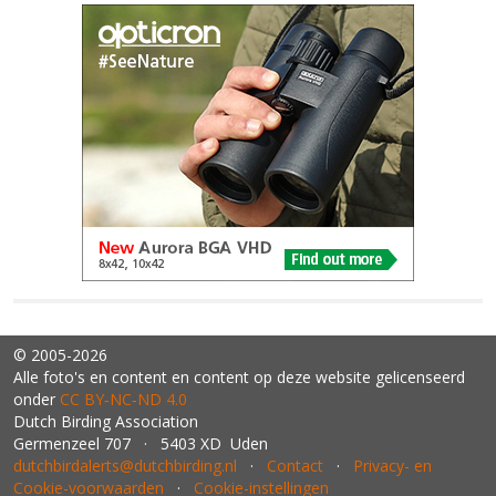
© 2005-2026
Alle foto's en content en content op deze website gelicenseerd
onder
CC BY‑NC‑ND 4.0
Dutch Birding Association
Germenzeel 707 · 5403 XD Uden
dutchbirdalerts@dutchbirding.nl
·
Contact
·
Privacy- en
Cookie-voorwaarden
·
Cookie-instellingen