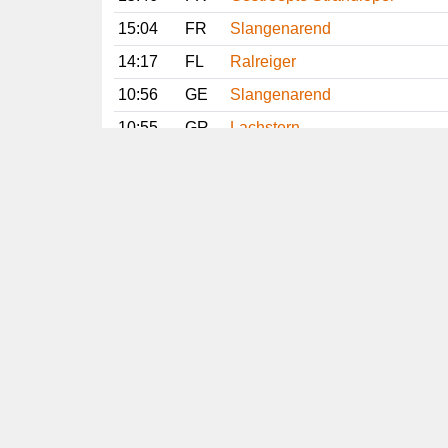
15:04
FR
Slangenarend
14:17
FL
Ralreiger
10:56
GE
Slangenarend
10:55
GR
Lachstern
10:42
DR
Slangenarend
08:51
GR
Lachstern
07:59
OV
Ralreiger
Vorige
Volgende