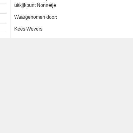
Extra informatie
1 ex.
1 km
Oostvaardersdijk - Blokkendam t.o.
uitkijkpunt Nonnetje
Waargenomen door:
Kees Wevers
Bron
waarneming.nl