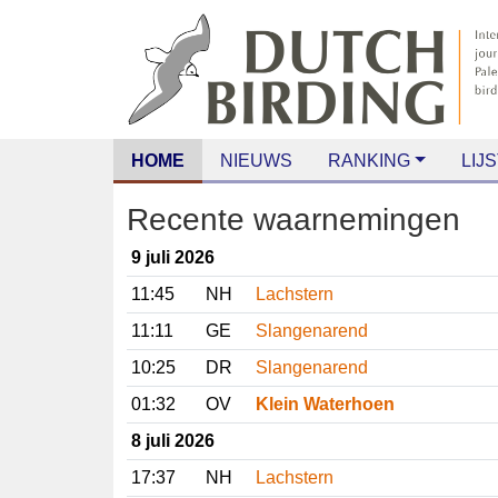
HOME
NIEUWS
RANKING
LIJS
Recente waarnemingen
9 juli 2026
11:45
NH
Lachstern
11:11
GE
Slangenarend
10:25
DR
Slangenarend
01:32
OV
Klein Waterhoen
8 juli 2026
17:37
NH
Lachstern